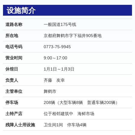
设施简介
道路名称
一般国道175号线
所在地
京都府舞鹤市字下福井905番地
电话号码
0773-75-9945
营业时间
9:00～17:00
休馆日
1月1日～1月3日
负责人
齐藤 友幸
主管单位
舞鹤市
停车场
208辆（大型车辆8辆 普通车辆200辆）
土特产店
位于相邻建筑中 海鲜市场
残障人士用设施
卫生间1间 停车场4辆