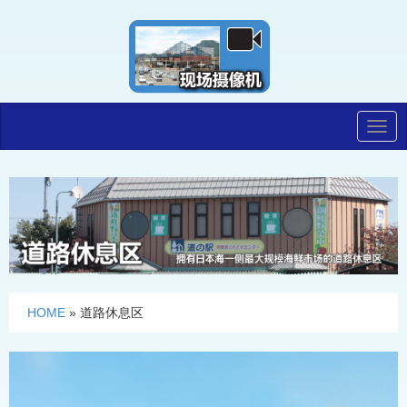
Togg
navig
HOME
»
道路休息区