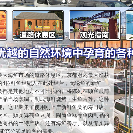
最大海鲜市场的道路休息区。京都府内最大渔获
的4位鲜鱼经纪人在此处经营，无论鱼的新鲜
类都是其他地方不可比拟的。将陈列在顾客眼前
产品当场烹调，制成海鲜烧烤・生鱼片等。这种
迎。这里聚集了使用刚上岸新鲜鱼类的寿司店、
饮区、贩卖舞鹤鱼豆腐・圆筒鱼糕等鱼肉制品的
色商品的土特产店、还有海鲜餐厅、以及专卖舞
I,能充分满足顾客的需要。