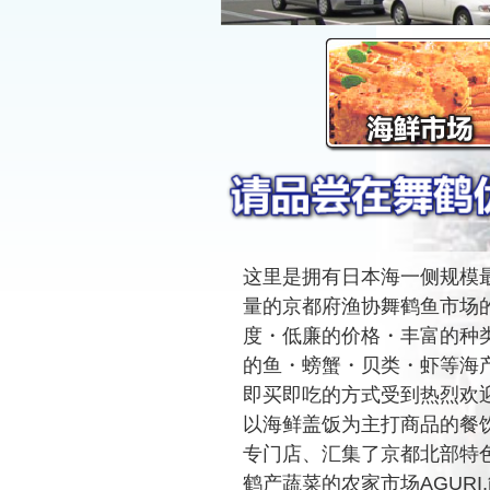
这里是拥有日本海一侧规模
量的京都府渔协舞鹤鱼市场
度・低廉的价格・丰富的种
的鱼・螃蟹・贝类・虾等海
即买即吃的方式受到热烈欢
以海鲜盖饭为主打商品的餐
专门店、汇集了京都北部特
鹤产蔬菜的农家市场AGUR