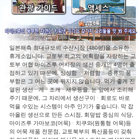
일본해측 최대규모의 수산시장 (480평)을 소유한
휴게소입니다. 교토부 최고의 어획량을 자랑하는 교
토부 어협 마이즈루 어시장의 생선 중개인 4명이 출
점하고 있기 때문에, 싱싱함ᆞ 저렴함ᆞ 종류의 풍
부함은 그 어느 곳에 뒤지지 않습니다. 먹기 좋게 진
열된 생선ᆞ게ᆞ조개ᆞ새우등을, 눈 앞에서 조리해
주기 때문에, 그 자리에서 생선구이ᆞ회로도 바로
먹을 수있는 시스템이 아주 인기가 좋습니다. 막 잡
아올린 생선으로 만든 스시점, 회덮밥 중심의 식당,
마이즈루 가마보코(어묵)ᆞ치쿠와(원통형 어묵)등
의 어묵 제품 전문점, 교토북부의 특산품등이 갖춰