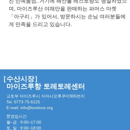
진 민예품점, 거기에 해산물 레스토랑도 병설하였으
며, 마이즈루산 야채만을 판매하는 파머스 마켓
「아구리」가 있어서, 방문하시는 손님 여러분들에
게 만족을 드리고 있습니다.
［수산시장］
마이즈루항 토레토레센터
교토부 마이즈루시 아자시모후쿠이905번지
Tel. 0773-75-6125
E-mail:
info@toretore.org
営영업시간
월~금 : 9:00~17:00
토, 일 : 9:00~18:00