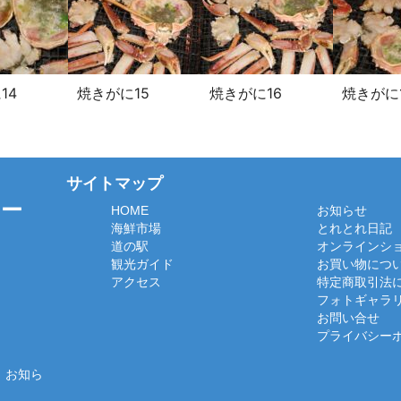
14
焼きがに15
焼きがに16
焼きがに
サイトマップ
ター
HOME
お知らせ
海鮮市場
とれとれ日記
道の駅
オンラインシ
観光ガイド
お買い物につ
アクセス
特定商取引法
フォトギャラ
お問い合せ
プライバシー
、お知ら