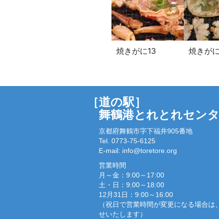
焼きがに13
焼きがに
［道の駅］
舞鶴港とれとれセン
京都府舞鶴市字下福井905番地
Tel. 0773-75-6125
E-mail:
info@toretore.org
営業時間
月～金：9:00～17:00
土・日：9:00～18:00
12月31日：9:00～16:00
（祝日で営業時間が変更になる場合は
せいたします）