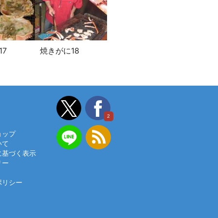
17
焼きがに18
2
ョップ
いて
に基づく表示
リー
ポリシー