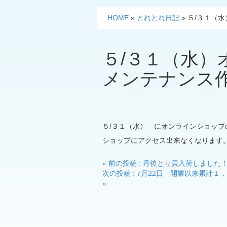
HOME
»
とれとれ日記
»
５/３１（
５/３１（水）
メンテナンス
５/３１（水） にオンラインショッ
ショップにアクセス出来なくなります
投
« 前の投稿 : 丹後とり貝入荷しました
次の投稿 : 7月22日 開業以来累
稿
»
ナ
ビ
ゲ