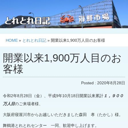
HOME
»
とれとれ日記
»
開業以来1,900万人目のお客様
開業以来1,900万人目のお
客様
Posted :
2020年8月28日
令和2年8月28日（金）、平成9年10月18日開業以来累計
１，９００
万人目
のご来場者様、
大阪府寝屋川市からお越しいただきました森田 孝（たかし）様。
舞鶴港とれとれセンター 一同、歓迎申し上げます。